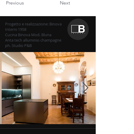
Previous
Next
Progetto e realizzazione: Binova
Interni 1958
Cucina Binova Mod. Bluna
Anta tech alluminio champagne
ph. Studio P&B