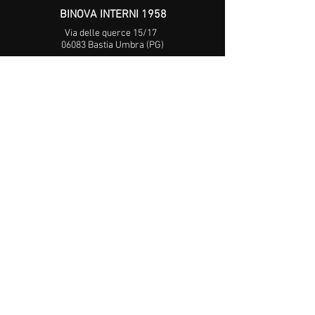
BINOVA INTERNI 1958
Via delle querce 15/17
06083 Bastia Umbra (PG)
Telefon
o
+39 075 8039149
WhatsApp
+39 392 4652720
E-mail
info@binovainterni.it
COPYRIGHT © 2022 BINOVAINTERNI1958.
TUTTI I DIRITTI RISERVATI.
Design by Lucia Bolletta Studio